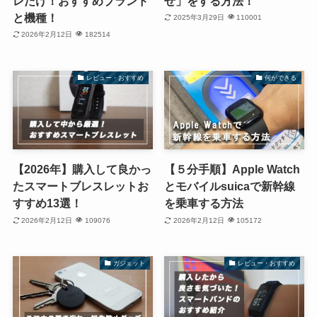
レだけ！おすすめブランド
せ」をする方法！
と機種！
2025年3月29日
110001
2026年2月12日
182514
レビュー・おすすめ
何ができる
【2026年】購入して良かっ
【５分手順】Apple Watch
たスマートブレスレットお
とモバイルsuicaで新幹線
すすめ13選！
を乗車する方法
2026年2月12日
109076
2026年2月12日
105172
ガジェット
レビュー・おすすめ