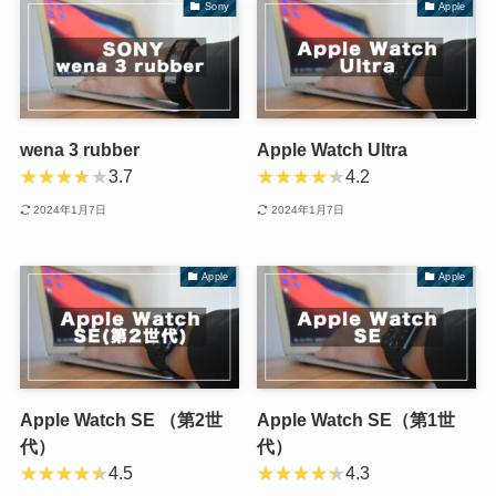
Sony
Apple
wena 3 rubber
Apple Watch Ultra
3.7
4.2
2024年1月7日
2024年1月7日
Apple
Apple
Apple Watch SE （第2世
Apple Watch SE（第1世
代）
代）
4.5
4.3