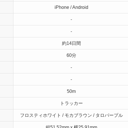
iPhone / Android
-
-
約14日間
60分
-
-
50m
トラッカー
フロスティホワイト / モカブラウン / タロパープル
縦51.52mm x 横25.91mm