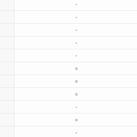
-
-
-
-
-
○
○
○
-
○
-