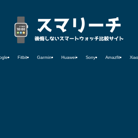
ogle
Fitbit
Garmin
Huawei
Sony
Amazfit
Xia