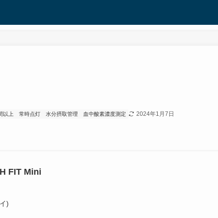
2024年1月7日
間以上
常時点灯
水分摂取管理
血中酸素濃度測定
 FIT Mini
イ)