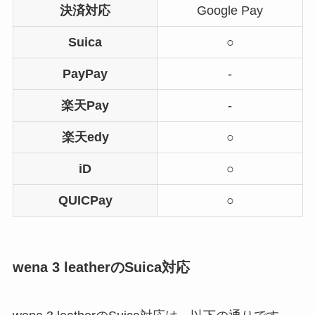
決済対応
Google Pay
Suica
○
PayPay
-
楽天Pay
-
楽天edy
○
iD
○
QUICPay
○
wena 3 leatherのSuica対応