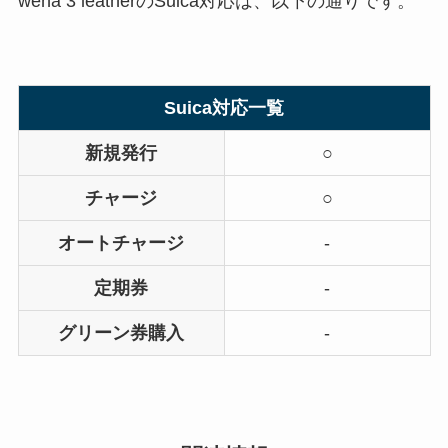
wena 3 leatherのSuica対応は、以下の通りです。
Suica対応一覧
新規発行
○
チャージ
○
オートチャージ
-
定期券
-
グリーン券購入
-