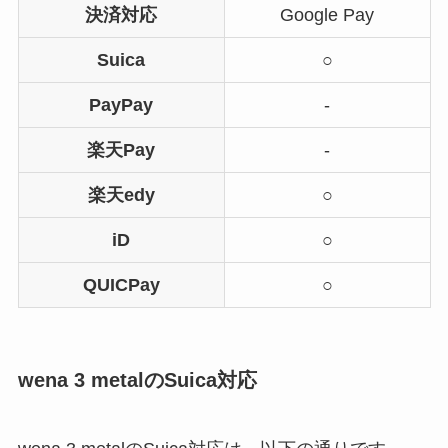
決済対応
Google Pay
Suica
○
PayPay
-
楽天Pay
-
楽天edy
○
iD
○
QUICPay
○
wena 3 metalのSuica対応