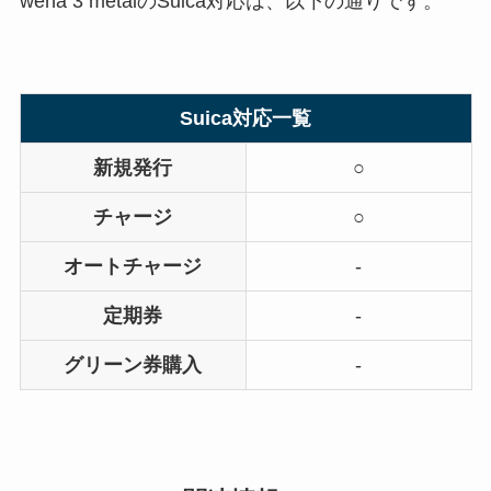
wena 3 metalのSuica対応は、以下の通りです。
Suica対応一覧
新規発行
○
チャージ
○
オートチャージ
-
定期券
-
グリーン券購入
-