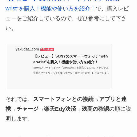
wrist”を購入！機能や使い方を紹介！
で、購入レビ
ューをご紹介しているので、ぜひ参考にして下さ
い。
yakudat1.com
7 Pockets
【レビュー】SONYのスマートウォッチ"wen
a wrist"を購入！機能や使い方を紹介！
Sonyのスマートウォッチ「wena wrist」を購入しました。アナログ文
字盤スマートウォッチを使ってかなり良かったので、レビューしま
す。「wena wrist」の機能性、特徴などのスペックと購入した感想、
使用した様子、他のシリーズとの比較をご紹介します。Sony「wena
wrist」でできること「引用：https://www.amazon.co.jp」購入したSon
yの「wena wrist」（ウェナ・リスト）は、「wena」シリーズのスマ
それでは、
スマートフォンとの接続→アプリと連
ートウォッチです。コンセプトは、「独自の特許技術で腕時計として
の自然な見た目にスマートウォッチの機能を融合」「引用：SONY 公
携→チャージ→楽天Edy決済→残高の確認
の順に説
式HP...
明します。